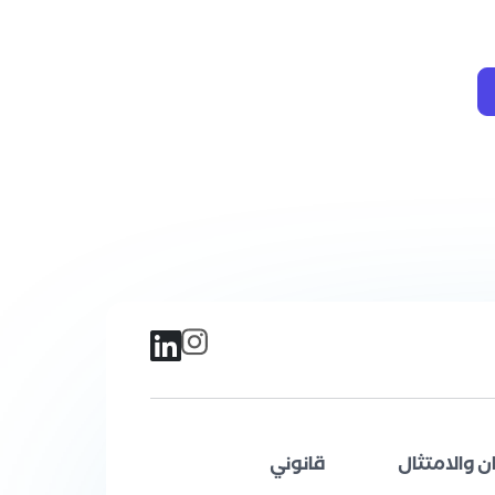
ن والامتثال
قانوني