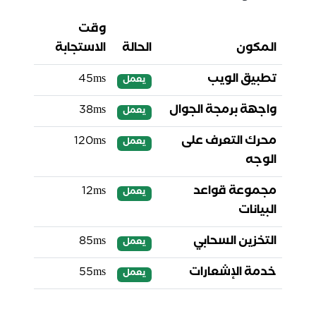
وقت
المكون
الحالة
الاستجابة
تطبيق الويب
45ms
يعمل
واجهة برمجة الجوال
38ms
يعمل
محرك التعرف على
120ms
يعمل
الوجه
مجموعة قواعد
12ms
يعمل
البيانات
التخزين السحابي
85ms
يعمل
خدمة الإشعارات
55ms
يعمل